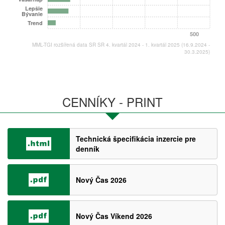
Lepšie
Bývanie
Trend
500
MML-TGI rozšířená data SR SR 4. kvartál 2024 - 1. kvartál 2025 (16.9.2024 -
30.3.2025)
CENNÍKY - PRINT
Technická špecifikácia inzercie pre
denník
Nový Čas 2026
Nový Čas Víkend 2026