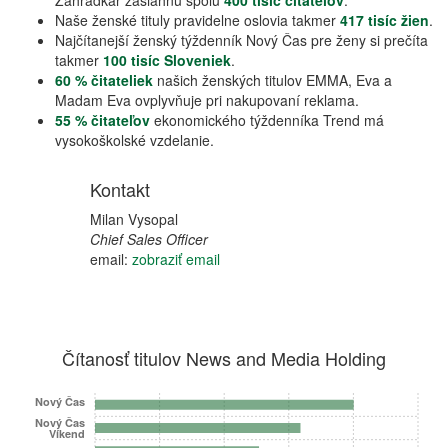
Záhradkár zasiahnu spolu
400 tisíc čitateľov
.
Naše ženské tituly pravidelne oslovia takmer
417 tisíc žien
.
Najčítanejší ženský týždenník Nový Čas pre ženy si prečíta
takmer
100 tisíc Sloveniek
.
60 % čitateliek
našich ženských titulov EMMA, Eva a
Madam Eva ovplyvňuje pri nakupovaní reklama.
55 % čitateľov
ekonomického týždenníka Trend má
vysokoškolské vzdelanie.
Kontakt
Milan Vysopal
Chief Sales Officer
email:
zobraziť email
Čítanosť titulov News and Media Holding
Nový Čas
Nový Čas
Víkend