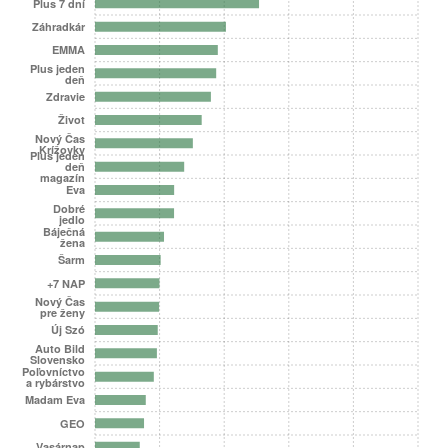
Plus 7 dní
Záhradkár
EMMA
Plus jeden
deň
Zdravie
Život
Nový Čas
Krížovky
Plus jeden
deň
magazín
Eva
Dobré
jedlo
Báječná
žena
Šarm
+7 NAP
Nový Čas
pre ženy
Új Szó
Auto Bild
Slovensko
Poľovníctvo
a rybárstvo
Madam Eva
GEO
Vasárnap