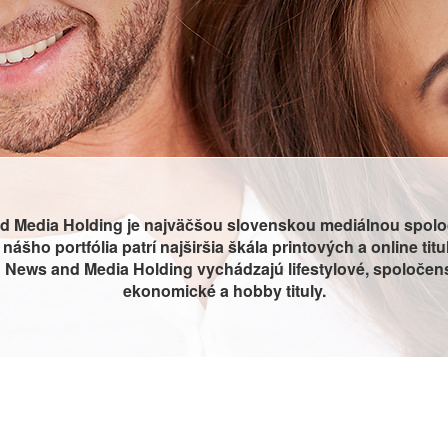
d Media Holding je najväčšou slovenskou mediálnou spolo
nášho portfólia patrí najširšia škála printových a online titu
News and Media Holding vychádzajú lifestylové, spoločen
ekonomické a hobby tituly.