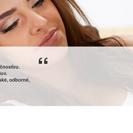
čnosťou.
lov.
ské, odborné,